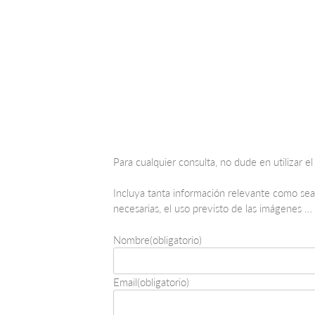
Skip
to
Para cualquier consulta, no dude en utilizar e
content
Incluya tanta información relevante como sea 
necesarias, el uso previsto de las imágenes …
Nombre
(obligatorio)
Email
(obligatorio)