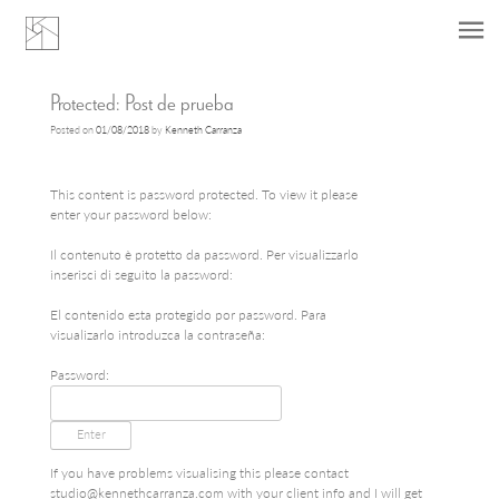
Skip
Protected: Post de prueba
to
Posted on
01/08/2018
by
Kenneth Carranza
content
This content is password protected. To view it please
enter your password below:
Il contenuto è protetto da password. Per visualizzarlo
inserisci di seguito la password:
El contenido esta protegido por password. Para
visualizarlo introduzca la contraseña:
Password:
If you have problems visualising this please contact
studio@kennethcarranza.com
with your client info and I will get