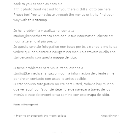
back to you as soon as possible.
If this photoshoot was not for you there is still a lot to see here.
Please feel free to navigate through the menus or try to find your
way with
this sitemap.
Se hai problemi a visualizzarlo, contatta
studio@kennethcarranza.com
con le tue informazioni cliente e ti
ricontatteremo al più presto.
Se questo servizio fotografico non fosse per te, c’è ancora molto da
vedere qui, non esitare a navigare nei menu o a trovare quello che
stai cercando con questa
mappa del sito.
Si tiene problemas para visualizarlo, escriba a
studio@kennethcarranza.com
con la información de cliente y me
pondré en contacto con usted lo antes posible.
Si este servicio fotográfico no era para usted, todavía hay mucho
que ver aquí, por favor siéntete libre de navegar a través de los
menús o trate de encontrar su camino con este
mapa del sitio.
Posted in
Uncategorised
How to photograph the Moon eclipse
Xmas dinner
Post
navigation